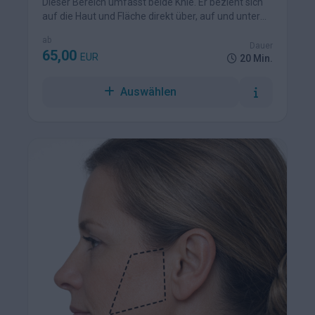
Dieser Bereich umfasst beide Knie. Er bezieht sich
auf die Haut und Fläche direkt über, auf und unter
dem Kniegelenk, also den Bereich, auf dem die
ab
Haare wachsen und der beim Stehen/Gehen
Dauer
65,00
EUR
sichtbar ist.
20 Min.
Auswählen