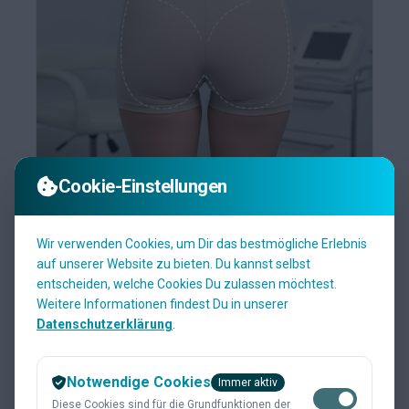
Cookie-Einstellungen
Wir verwenden Cookies, um Dir das bestmögliche Erlebnis
Pobacken
auf unserer Website zu bieten. Du kannst selbst
Dieser Bereich umfasst beide Gesäßbacken. Er
entscheiden, welche Cookies Du zulassen möchtest.
bezieht sich auf die äußere Hautfläche des
Weitere Informationen findest Du in unserer
Gesäßes, also die sichtbaren Po-Flächen.
Datenschutzerklärung
.
ab
Dauer
120,00
EUR
40 Min.
Notwendige Cookies
Immer aktiv
Auswählen
Diese Cookies sind für die Grundfunktionen der