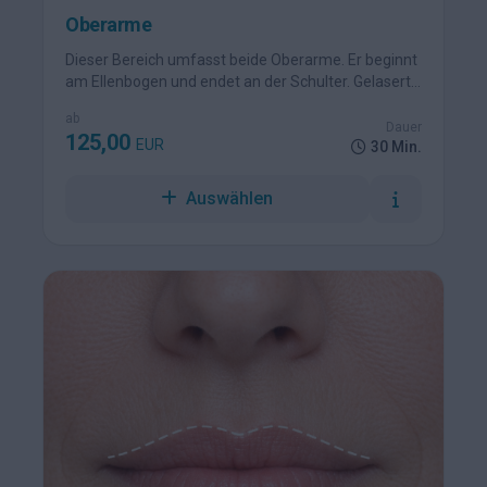
Oberarme
Dieser Bereich umfasst beide Oberarme. Er beginnt
am Ellenbogen und endet an der Schulter. Gelasert
wird die äußere Oberarmfläche, also der Bereich,
ab
auf dem die Haare sichtbar wachsen.
Dauer
125,00
EUR
30 Min.
Auswählen