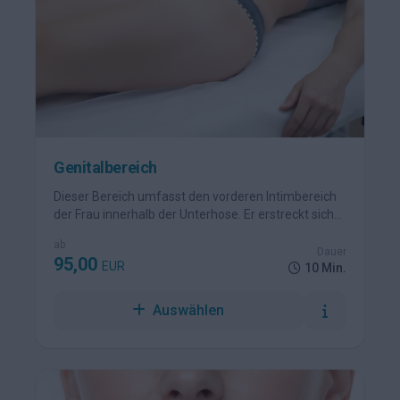
Genitalbereich
Dieser Bereich umfasst den vorderen Intimbereich
der Frau innerhalb der Unterhose. Er erstreckt sich
vom Venushügel nach unten über den gesamten
ab
Schambereich. Behandelt wird die komplette Fläche
Dauer
95,00
EUR
innerhalb der Unterwäsche, ohne die seitliche
10 Min.
Bikinifalte und Pofalte.
Auswählen